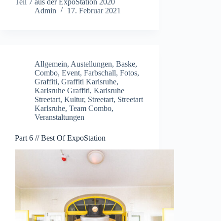
Teil 7 aus der ExpoStation 2020
Admin
17. Februar 2021
Allgemein
,
Austellungen
,
Baske
,
Combo
,
Event
,
Farbschall
,
Fotos
,
Graffiti
,
Graffiti Karlsruhe
,
Karlsruhe Graffiti
,
Karlsruhe
Streetart
,
Kultur
,
Streetart
,
Streetart
Karlsruhe
,
Team Combo
,
Veranstaltungen
Part 6 // Best Of ExpoStation