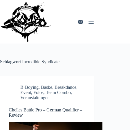
Zum
Inhalt
springen
Schlagwort
Incredible Syndicate
B-Boying
,
Baske
,
Breakdance
,
Event
,
Fotos
,
Team Combo
,
Veranstaltungen
Chelles Battle Pro – German Qualifier –
Review