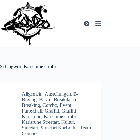
Zum
Inhalt
springen
Schlagwort
Karlsruhe Graffiti
Allgemein
,
Austellungen
,
B-
Boying
,
Baske
,
Breakdance
,
Breaking
,
Combo
,
Event
,
Farbschall
,
Graffiti
,
Graffiti
Karlsruhe
,
Karlsruhe Graffiti
,
Karlsruhe Streetart
,
Kultur
,
Streetart
,
Streetart Karlsruhe
,
Team
Combo