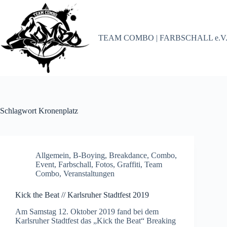
Zum
Inhalt
springen
TEAM COMBO | FARBSCHALL e.V
Schlagwort
Kronenplatz
Allgemein
,
B-Boying
,
Breakdance
,
Combo
,
Event
,
Farbschall
,
Fotos
,
Graffiti
,
Team
Combo
,
Veranstaltungen
Kick the Beat // Karlsruher Stadtfest 2019
Am Samstag 12. Oktober 2019 fand bei dem
Karlsruher Stadtfest das „Kick the Beat“ Breaking