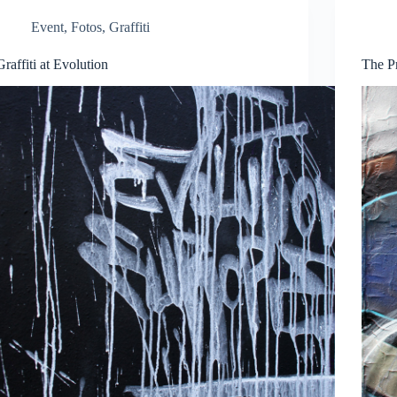
Event
,
Fotos
,
Graffiti
Graffiti at Evolution
The P