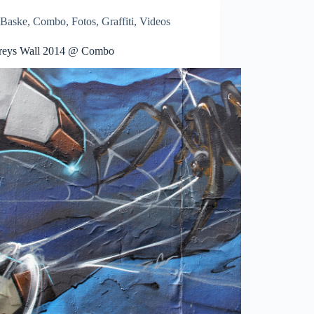
Baske
,
Combo
,
Fotos
,
Graffiti
,
Videos
reys Wall 2014 @ Combo