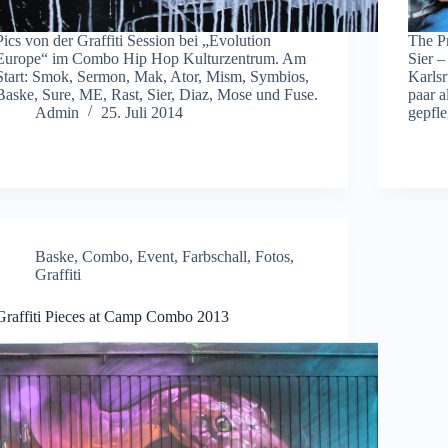
Pics von der Graffiti Session bei „Evolution
The P
Europe“ im Combo Hip Hop Kulturzentrum. Am
Sier 
Start: Smok, Sermon, Mak, Ator, Mism, Symbios,
Karlsr
Baske, Sure, ME, Rast, Sier, Diaz, Mose und Fuse.
paar 
Admin
25. Juli 2014
gepfl
Baske
,
Combo
,
Event
,
Farbschall
,
Fotos
,
Graffiti
Graffiti Pieces at Camp Combo 2013