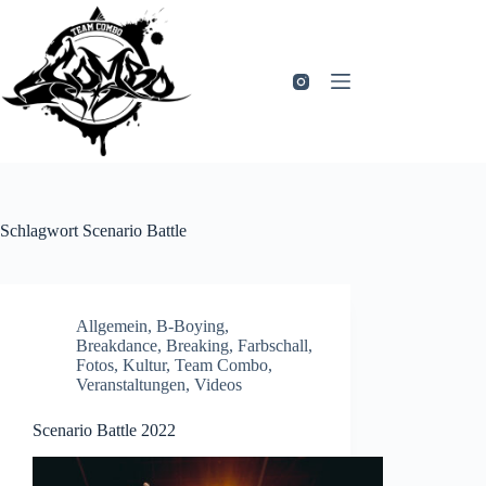
Zum
Inhalt
springen
Schlagwort
Scenario Battle
Allgemein
,
B-Boying
,
Breakdance
,
Breaking
,
Farbschall
,
Fotos
,
Kultur
,
Team Combo
,
Veranstaltungen
,
Videos
Scenario Battle 2022