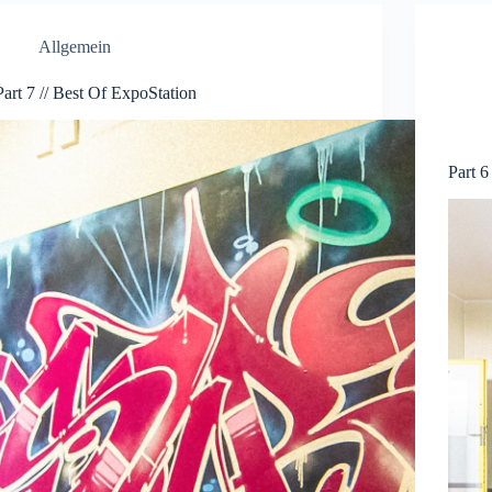
Allgemein
Part 7 // Best Of ExpoStation
Part 6