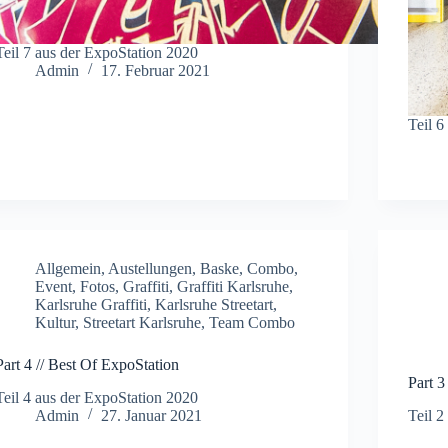
Teil 7 aus der ExpoStation 2020
Admin
17. Februar 2021
Teil 6
Allgemein
,
Austellungen
,
Baske
,
Combo
,
Event
,
Fotos
,
Graffiti
,
Graffiti Karlsruhe
,
Karlsruhe Graffiti
,
Karlsruhe Streetart
,
Kultur
,
Streetart Karlsruhe
,
Team Combo
Part 4 // Best Of ExpoStation
Part 3
Teil 4 aus der ExpoStation 2020
Admin
27. Januar 2021
Teil 2