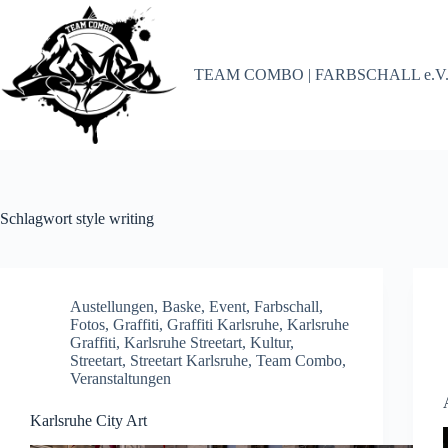
Zum
Inhalt
springen
TEAM COMBO | FARBSCHALL e.V
Schlagwort
style writing
Austellungen
,
Baske
,
Event
,
Farbschall
,
Fotos
,
Graffiti
,
Graffiti Karlsruhe
,
Karlsruhe
Graffiti
,
Karlsruhe Streetart
,
Kultur
,
Streetart
,
Streetart Karlsruhe
,
Team Combo
,
Veranstaltungen
Karlsruhe City Art