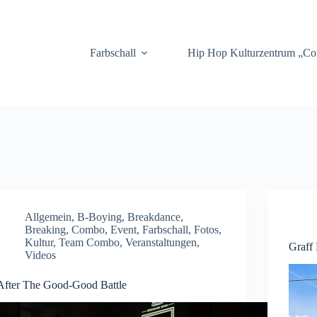
.
Farbschall
Hip Hop Kulturzentrum „C
Allgemein
,
B-Boying
,
Breakdance
,
Breaking
,
Combo
,
Event
,
Farbschall
,
Fotos
,
Kultur
,
Team Combo
,
Veranstaltungen
,
Graff 
Videos
After The Good-Good Battle