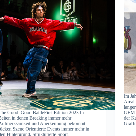
Im Ja
Areal 
lange
The Good–Good BattleFirst Edition 2023 In
GEM 
Zeiten in denen Breaking immer mehr
der Ka
Aufmerksamkeit und Anerkennung bekommt
Graffi
rücken Szene Orientierte Events immer mehr in
den Hintergrund. Strukturierte Sport-