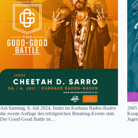
Am Samstag, 6. Juli 2024, findet im Kurhaus Baden-Baden
2005 
die zweite Auflage des erfolgreichen Breaking-Events statt.
Koope
Der Good-Good Battle ist…
Jugen