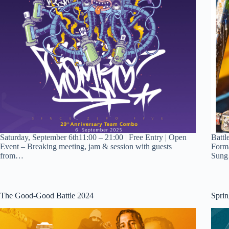
Saturday, September 6th11:00 – 21:00 | Free Entry | Open
Battl
Event – Breaking meeting, jam & session with guests
Forma
from…
Sun
The Good-Good Battle 2024
Spri