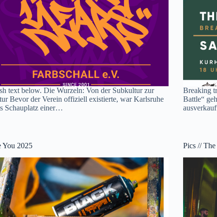
sh text below. Die Wurzeln: Von der Subkultur zur
Breaking t
tur Bevor der Verein offiziell existierte, war Karlsruhe
Battle“ geh
ts Schauplatz einer…
ausverkauf
e You 2025
Pics // Th