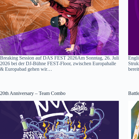
Breaking Session auf DAS FEST 2026Am Sonntag, 26. Juli
Engli
2026 bei der DJ-Bühne FEST-Floor, zwischen Europahalle
Struk
& Europabad gehen wir…
berei
20th Anniversary – Team Combo
Battl