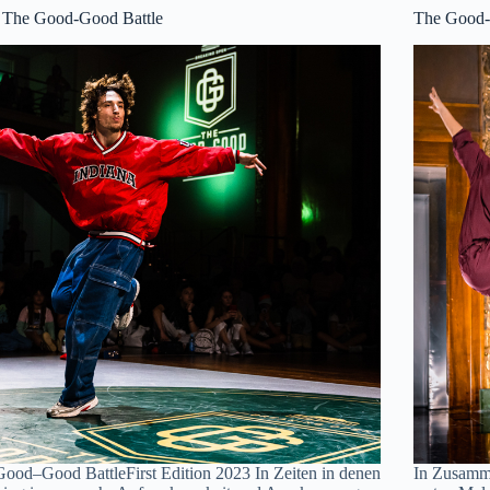
r The Good-Good Battle
The Good-
ood–Good BattleFirst Edition 2023 In Zeiten in denen
In Zusamme