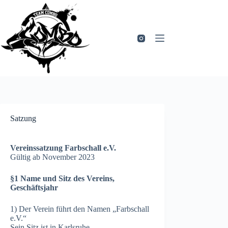
Zum
Inhalt
springen
Satzung
Vereinssatzung Farbschall e.V.
Gültig ab November 2023
§1 Name und Sitz des Vereins,
Geschäftsjahr
1) Der Verein führt den Namen „Farbschall
e.V.“
Sein Sitz ist in Karlsruhe.