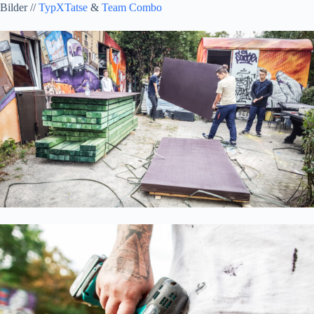
Bilder //
TypXTatse
&
Team Combo