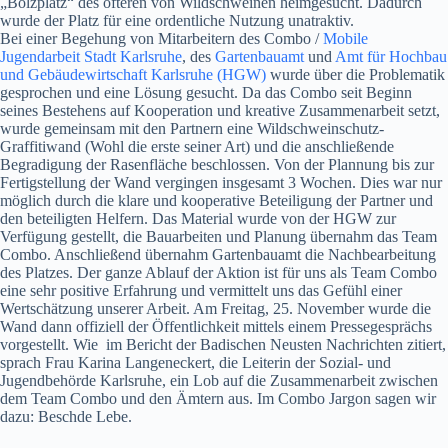
„Bolzplatz“ des öfteren von Wildschweinen heimgesucht. Dadurch
wurde der Platz für eine ordentliche Nutzung unatraktiv.
Bei einer Begehung von Mitarbeitern des Combo /
Mobile
Jugendarbeit Stadt Karlsruhe
, des
Gartenbauamt
und
Amt für Hochbau
und Gebäudewirtschaft Karlsruhe (HGW)
wurde über die Problematik
gesprochen und eine Lösung gesucht. Da das Combo seit Beginn
seines Bestehens auf Kooperation und kreative Zusammenarbeit setzt,
wurde gemeinsam mit den Partnern eine Wildschweinschutz-
Graffitiwand (Wohl die erste seiner Art) und die anschließende
Begradigung der Rasenfläche beschlossen. Von der Plannung bis zur
Fertigstellung der Wand vergingen insgesamt 3 Wochen. Dies war nur
möglich durch die klare und kooperative Beteiligung der Partner und
den beteiligten Helfern. Das Material wurde von der HGW zur
Verfügung gestellt, die Bauarbeiten und Planung übernahm das Team
Combo. Anschließend übernahm Gartenbauamt die Nachbearbeitung
des Platzes. Der ganze Ablauf der Aktion ist für uns als Team Combo
eine sehr positive Erfahrung und vermittelt uns das Gefühl einer
Wertschätzung unserer Arbeit. Am Freitag, 25. November wurde die
Wand dann offiziell der Öffentlichkeit mittels einem Pressegesprächs
vorgestellt. Wie im Bericht der Badischen Neusten Nachrichten zitiert,
sprach Frau Karina Langeneckert, die Leiterin der Sozial- und
Jugendbehörde Karlsruhe, ein Lob auf die Zusammenarbeit zwischen
dem Team Combo und den Ämtern aus. Im Combo Jargon sagen wir
dazu: Beschde Lebe.