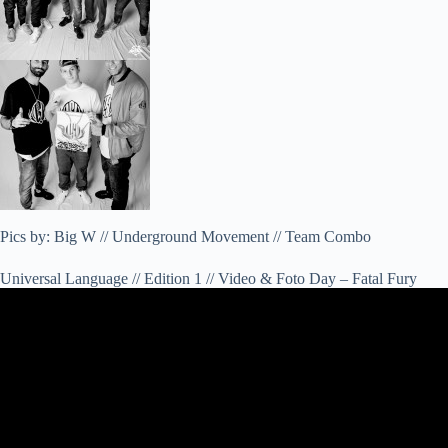
Pics by: Big W // Underground Movement // Team Combo
Universal Language // Edition 1 // Video & Foto Day – Fatal Fury