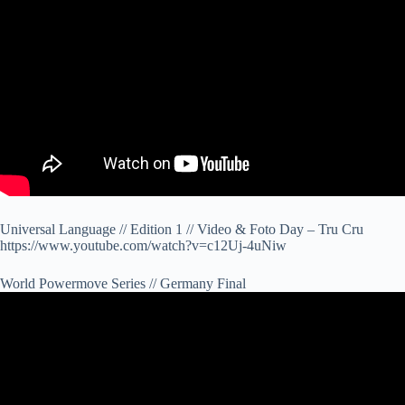
Universal Language // Edition 1 // Video & Foto Day – Tru Cru
https://www.youtube.com/watch?v=c12Uj-4uNiw
World Powermove Series // Germany Final