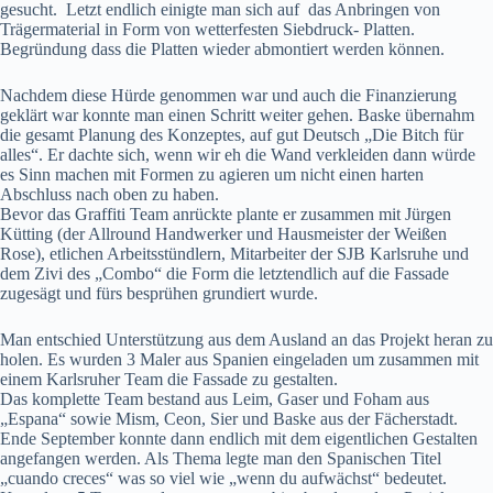
gesucht. Letzt endlich einigte man sich auf das Anbringen von
Trägermaterial in Form von wetterfesten Siebdruck- Platten.
Begründung dass die Platten wieder abmontiert werden können.
Nachdem diese Hürde genommen war und auch die Finanzierung
geklärt war konnte man einen Schritt weiter gehen. Baske übernahm
die gesamt Planung des Konzeptes, auf gut Deutsch „Die Bitch für
alles“. Er dachte sich, wenn wir eh die Wand verkleiden dann würde
es Sinn machen mit Formen zu agieren um nicht einen harten
Abschluss nach oben zu haben.
Bevor das Graffiti Team anrückte plante er zusammen mit Jürgen
Kütting (der Allround Handwerker und Hausmeister der Weißen
Rose), etlichen Arbeitsstündlern, Mitarbeiter der SJB Karlsruhe und
dem Zivi des „Combo“ die Form die letztendlich auf die Fassade
zugesägt und fürs besprühen grundiert wurde.
Man entschied Unterstützung aus dem Ausland an das Projekt heran zu
holen. Es wurden 3 Maler aus Spanien eingeladen um zusammen mit
einem Karlsruher Team die Fassade zu gestalten.
Das komplette Team bestand aus Leim, Gaser und Foham aus
„Espana“ sowie Mism, Ceon, Sier und Baske aus der Fächerstadt.
Ende September konnte dann endlich mit dem eigentlichen Gestalten
angefangen werden. Als Thema legte man den Spanischen Titel
„cuando creces“ was so viel wie „wenn du aufwächst“ bedeutet.