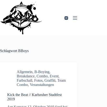
Zum
Inhalt
springen
Schlagwort
BBoys
Allgemein
,
B-Boying
,
Breakdance
,
Combo
,
Event
,
Farbschall
,
Fotos
,
Graffiti
,
Team
Combo
,
Veranstaltungen
Kick the Beat // Karlsruher Stadtfest
2019
Am Samstag 12. Oktober 2019 fand bei