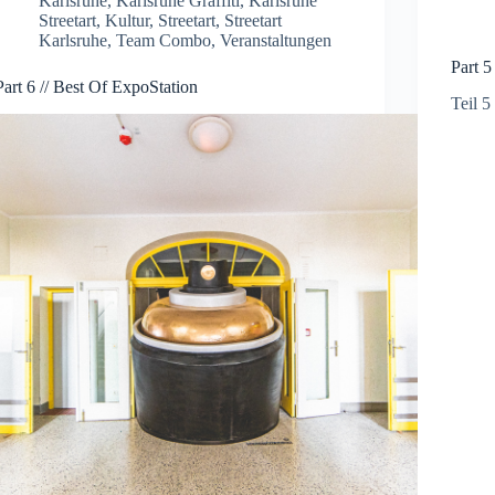
Karlsruhe
,
Karlsruhe Graffiti
,
Karlsruhe
Streetart
,
Kultur
,
Streetart
,
Streetart
Karlsruhe
,
Team Combo
,
Veranstaltungen
Part 5
Part 6 // Best Of ExpoStation
Teil 5