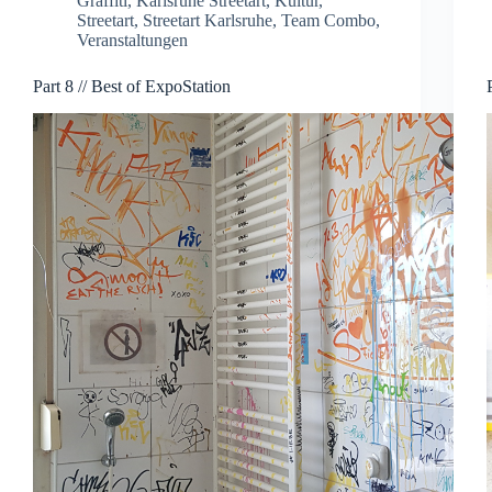
Graffiti
,
Karlsruhe Streetart
,
Kultur
,
Streetart
,
Streetart Karlsruhe
,
Team Combo
,
Veranstaltungen
Part 8 // Best of ExpoStation