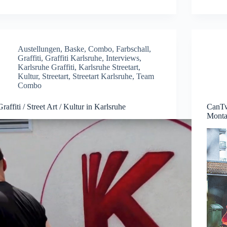
Austellungen
,
Baske
,
Combo
,
Farbschall
,
Graffiti
,
Graffiti Karlsruhe
,
Interviews
,
Karlsruhe Graffiti
,
Karlsruhe Streetart
,
Kultur
,
Streetart
,
Streetart Karlsruhe
,
Team
Combo
Graffiti / Street Art / Kultur in Karlsruhe
CanTw
Monta