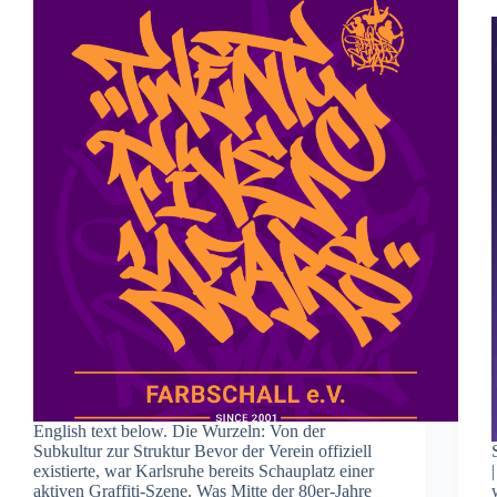
English text below. Die Wurzeln: Von der
Subkultur zur Struktur Bevor der Verein offiziell
existierte, war Karlsruhe bereits Schauplatz einer
aktiven Graffiti-Szene. Was Mitte der 80er-Jahre