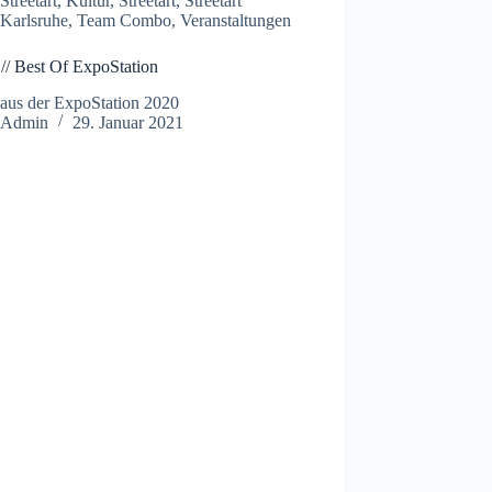
Streetart
,
Kultur
,
Streetart
,
Streetart
Karlsruhe
,
Team Combo
,
Veranstaltungen
 // Best Of ExpoStation
 aus der ExpoStation 2020
Admin
29. Januar 2021