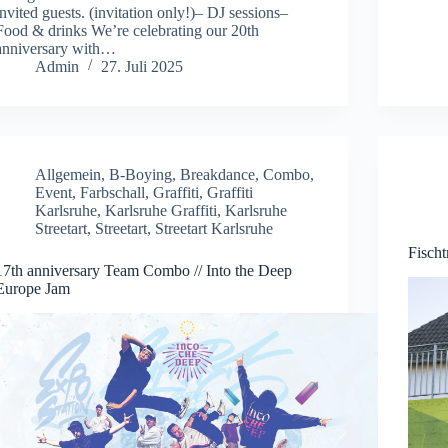
invited guests. (invitation only!)– DJ sessions–
Food & drinks We’re celebrating our 20th
anniversary with…
Admin
27. Juli 2025
Allgemein
,
B-Boying
,
Breakdance
,
Combo
,
Event
,
Farbschall
,
Graffiti
,
Graffiti
Karlsruhe
,
Karlsruhe Graffiti
,
Karlsruhe
Streetart
,
Streetart
,
Streetart Karlsruhe
Fisch
17th anniversary Team Combo // Into the Deep
Europe Jam