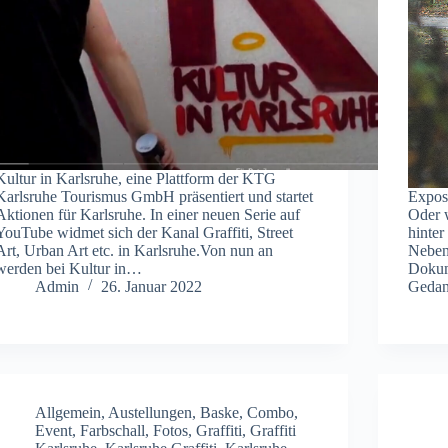
Kultur in Karlsruhe, eine Plattform der KTG
Karlsruhe Tourismus GmbH präsentiert und startet
Expost
Aktionen für Karlsruhe. In einer neuen Serie auf
Oder 
YouTube widmet sich der Kanal Graffiti, Street
hinter
Art, Urban Art etc. in Karlsruhe.Von nun an
Neben
werden bei Kultur in…
Dokume
Admin
26. Januar 2022
Gedan
Allgemein
,
Austellungen
,
Baske
,
Combo
,
Event
,
Farbschall
,
Fotos
,
Graffiti
,
Graffiti