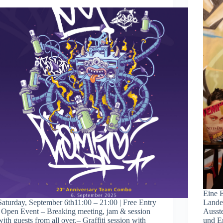
Eine 
Saturday, September 6th11:00 – 21:00 | Free Entry
Lande
| Open Event – Breaking meeting, jam & session
Ausste
with guests from all over.– Graffiti session with
und Er