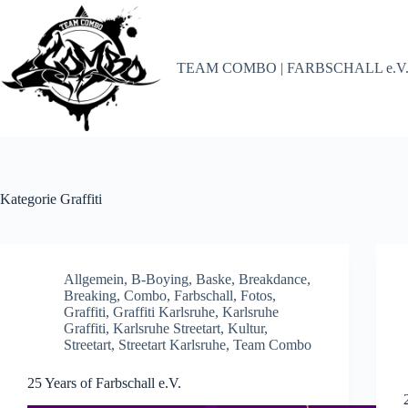
Zum
Inhalt
springen
TEAM COMBO | FARBSCHALL e.V
Kategorie
Graffiti
Allgemein
,
B-Boying
,
Baske
,
Breakdance
,
Breaking
,
Combo
,
Farbschall
,
Fotos
,
Graffiti
,
Graffiti Karlsruhe
,
Karlsruhe
Graffiti
,
Karlsruhe Streetart
,
Kultur
,
Streetart
,
Streetart Karlsruhe
,
Team Combo
25 Years of Farbschall e.V.