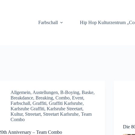
.
Farbschall
Hip Hop Kulturzentrum „C
Allgemein
,
Austellungen
,
B-Boying
,
Baske
,
Breakdance
,
Breaking
,
Combo
,
Event
,
Farbschall
,
Graffiti
,
Graffiti Karlsruhe
,
Karlsruhe Graffiti
,
Karlsruhe Streetart
,
Kultur
,
Streetart
,
Streetart Karlsruhe
,
Team
Combo
Die 80
20th Anniversary – Team Combo