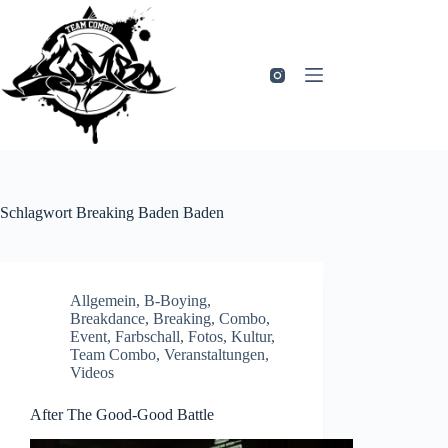
Zum
Inhalt
springen
Schlagwort
Breaking Baden Baden
Allgemein
,
B-Boying
,
Breakdance
,
Breaking
,
Combo
,
Event
,
Farbschall
,
Fotos
,
Kultur
,
Team Combo
,
Veranstaltungen
,
Videos
After The Good-Good Battle