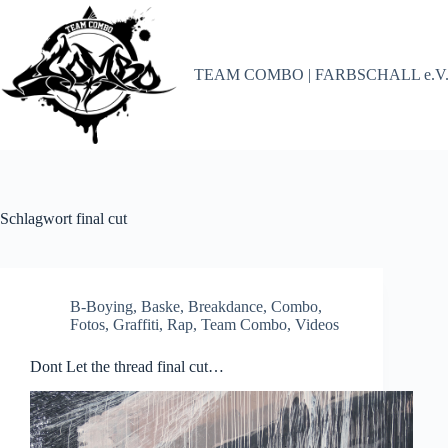
Zum
Inhalt
springen
TEAM COMBO | FARBSCHALL e.V
Schlagwort
final cut
B-Boying
,
Baske
,
Breakdance
,
Combo
,
Fotos
,
Graffiti
,
Rap
,
Team Combo
,
Videos
Dont Let the thread final cut…