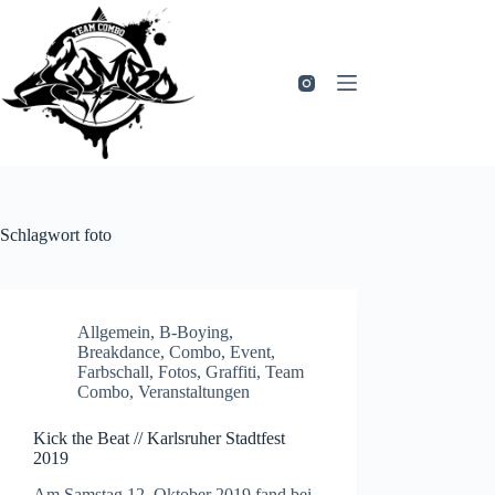
Zum
Inhalt
springen
Schlagwort
foto
Allgemein
,
B-Boying
,
Breakdance
,
Combo
,
Event
,
Farbschall
,
Fotos
,
Graffiti
,
Team
Combo
,
Veranstaltungen
Kick the Beat // Karlsruher Stadtfest
2019
Am Samstag 12. Oktober 2019 fand bei