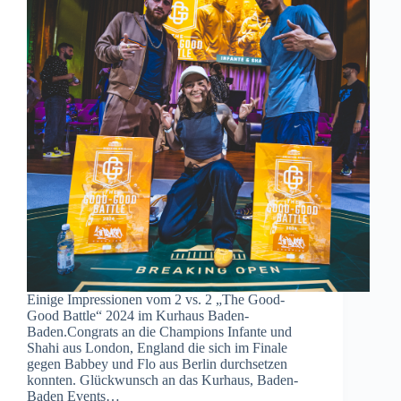
Einige Impressionen vom 2 vs. 2 „The Good-
Good Battle“ 2024 im Kurhaus Baden-
Baden.Congrats an die Champions Infante und
Shahi aus London, England die sich im Finale
gegen Babbey und Flo aus Berlin durchsetzen
konnten. Glückwunsch an das Kurhaus, Baden-
Baden Events…