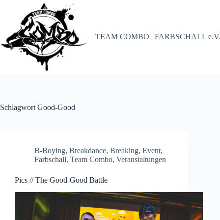
Zum
Inhalt
springen
TEAM COMBO | FARBSCHALL e.V
Schlagwort
Good-Good
B-Boying
,
Breakdance
,
Breaking
,
Event
,
Farbschall
,
Team Combo
,
Veranstaltungen
Pics // The Good-Good Battle