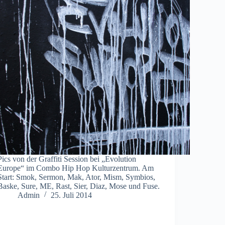
Pics von der Graffiti Session bei „Evolution
Europe“ im Combo Hip Hop Kulturzentrum. Am
Start: Smok, Sermon, Mak, Ator, Mism, Symbios,
Baske, Sure, ME, Rast, Sier, Diaz, Mose und Fuse.
Admin
25. Juli 2014