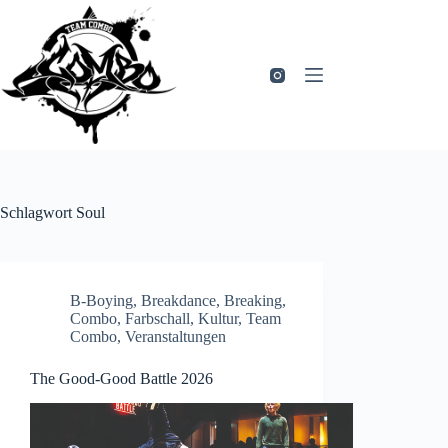
Zum
Inhalt
springen
Schlagwort
Soul
B-Boying
,
Breakdance
,
Breaking
,
Combo
,
Farbschall
,
Kultur
,
Team
Combo
,
Veranstaltungen
The Good-Good Battle 2026