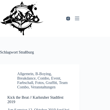
Zum
Inhalt
springen
Schlagwort
Straßburg
Allgemein
,
B-Boying
,
Breakdance
,
Combo
,
Event
,
Farbschall
,
Fotos
,
Graffiti
,
Team
Combo
,
Veranstaltungen
Kick the Beat // Karlsruher Stadtfest
2019
Am Samstag 12. Oktober 2019 fand bei