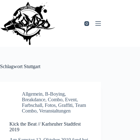
Zum
Inhalt
springen
Schlagwort
Stuttgart
Allgemein
,
B-Boying
,
Breakdance
,
Combo
,
Event
,
Farbschall
,
Fotos
,
Graffiti
,
Team
Combo
,
Veranstaltungen
Kick the Beat // Karlsruher Stadtfest
2019
Am Samstag 12. Oktober 2019 fand bei