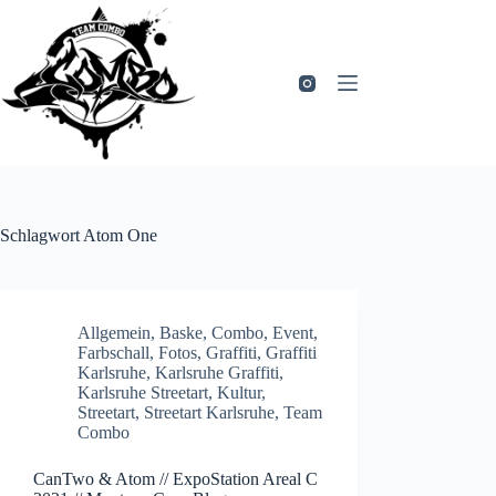
Zum
Inhalt
springen
Schlagwort
Atom One
Allgemein
,
Baske
,
Combo
,
Event
,
Farbschall
,
Fotos
,
Graffiti
,
Graffiti
Karlsruhe
,
Karlsruhe Graffiti
,
Karlsruhe Streetart
,
Kultur
,
Streetart
,
Streetart Karlsruhe
,
Team
Combo
CanTwo & Atom // ExpoStation Areal C