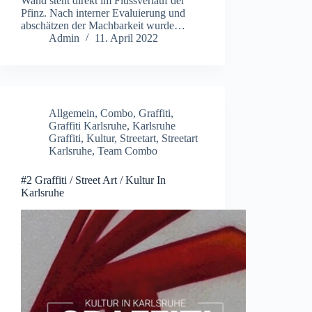
Wand steht direkt im Flussverlauf der
Pfinz. Nach interner Evaluierung und
abschätzen der Machbarkeit wurde…
Admin
11. April 2022
Allgemein
,
Combo
,
Graffiti
,
Graffiti Karlsruhe
,
Karlsruhe
Graffiti
,
Kultur
,
Streetart
,
Streetart
Karlsruhe
,
Team Combo
#2 Graffiti / Street Art / Kultur In
Karlsruhe