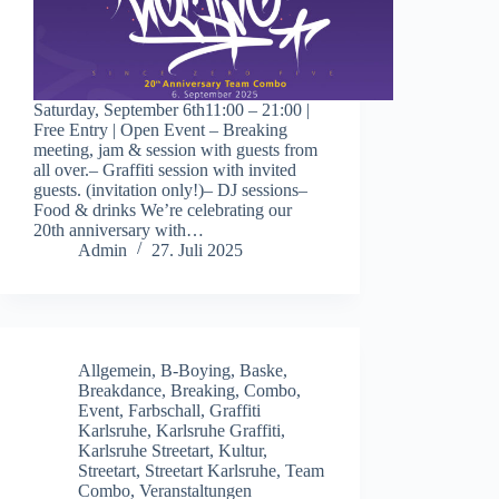
Saturday, September 6th11:00 – 21:00 |
Free Entry | Open Event – Breaking
meeting, jam & session with guests from
all over.– Graffiti session with invited
guests. (invitation only!)– DJ sessions–
Food & drinks We’re celebrating our
20th anniversary with…
Admin
27. Juli 2025
Allgemein
,
B-Boying
,
Baske
,
Breakdance
,
Breaking
,
Combo
,
Event
,
Farbschall
,
Graffiti
Karlsruhe
,
Karlsruhe Graffiti
,
Karlsruhe Streetart
,
Kultur
,
Streetart
,
Streetart Karlsruhe
,
Team
Combo
,
Veranstaltungen