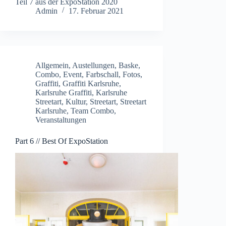
Teil 7 aus der ExpoStation 2020
Admin
17. Februar 2021
Allgemein
,
Austellungen
,
Baske
,
Combo
,
Event
,
Farbschall
,
Fotos
,
Graffiti
,
Graffiti Karlsruhe
,
Karlsruhe Graffiti
,
Karlsruhe
Streetart
,
Kultur
,
Streetart
,
Streetart
Karlsruhe
,
Team Combo
,
Veranstaltungen
Part 6 // Best Of ExpoStation