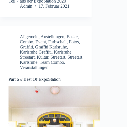
Teil 7 aus der ExpoStation 2020
Admin
17. Februar 2021
Allgemein
,
Austellungen
,
Baske
,
Combo
,
Event
,
Farbschall
,
Fotos
,
Graffiti
,
Graffiti Karlsruhe
,
Karlsruhe Graffiti
,
Karlsruhe
Streetart
,
Kultur
,
Streetart
,
Streetart
Karlsruhe
,
Team Combo
,
Veranstaltungen
Part 6 // Best Of ExpoStation