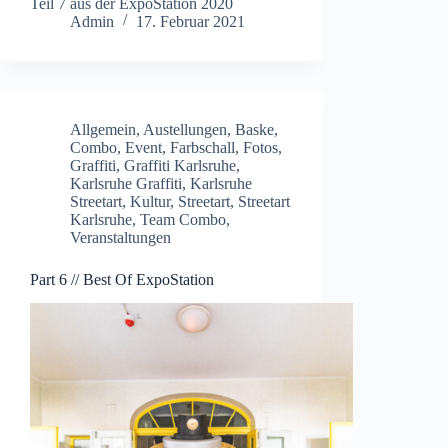
Teil 7 aus der ExpoStation 2020
Admin
17. Februar 2021
Allgemein
,
Austellungen
,
Baske
,
Combo
,
Event
,
Farbschall
,
Fotos
,
Graffiti
,
Graffiti Karlsruhe
,
Karlsruhe Graffiti
,
Karlsruhe
Streetart
,
Kultur
,
Streetart
,
Streetart
Karlsruhe
,
Team Combo
,
Veranstaltungen
Part 6 // Best Of ExpoStation