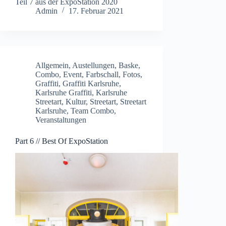
Teil 7 aus der ExpoStation 2020
Admin
17. Februar 2021
Allgemein
,
Austellungen
,
Baske
,
Combo
,
Event
,
Farbschall
,
Fotos
,
Graffiti
,
Graffiti Karlsruhe
,
Karlsruhe Graffiti
,
Karlsruhe
Streetart
,
Kultur
,
Streetart
,
Streetart
Karlsruhe
,
Team Combo
,
Veranstaltungen
Part 6 // Best Of ExpoStation