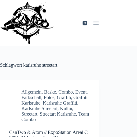
Zum
Inhalt
springen
Schlagwort
karlsruhe streetart
Allgemein
,
Baske
,
Combo
,
Event
,
Farbschall
,
Fotos
,
Graffiti
,
Graffiti
Karlsruhe
,
Karlsruhe Graffiti
,
Karlsruhe Streetart
,
Kultur
,
Streetart
,
Streetart Karlsruhe
,
Team
Combo
CanTwo & Atom // ExpoStation Areal C