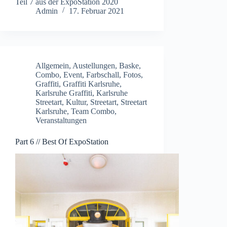
Teil 7 aus der ExpoStation 2020
Admin
17. Februar 2021
Allgemein
,
Austellungen
,
Baske
,
Combo
,
Event
,
Farbschall
,
Fotos
,
Graffiti
,
Graffiti Karlsruhe
,
Karlsruhe Graffiti
,
Karlsruhe
Streetart
,
Kultur
,
Streetart
,
Streetart
Karlsruhe
,
Team Combo
,
Veranstaltungen
Part 6 // Best Of ExpoStation