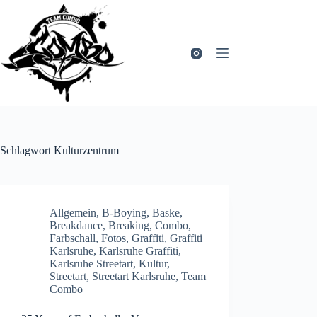
Zum
Inhalt
springen
Schlagwort
Kulturzentrum
Allgemein
,
B-Boying
,
Baske
,
Breakdance
,
Breaking
,
Combo
,
Farbschall
,
Fotos
,
Graffiti
,
Graffiti
Karlsruhe
,
Karlsruhe Graffiti
,
Karlsruhe Streetart
,
Kultur
,
Streetart
,
Streetart Karlsruhe
,
Team
Combo