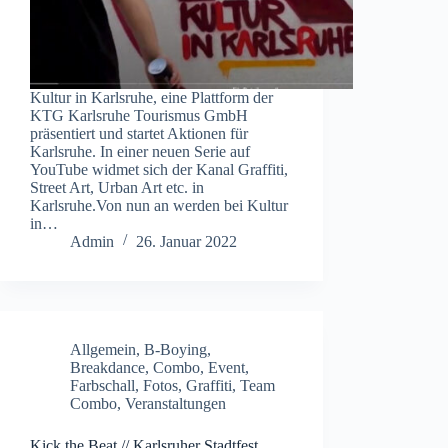
Kultur in Karlsruhe, eine Plattform der
KTG Karlsruhe Tourismus GmbH
präsentiert und startet Aktionen für
Karlsruhe. In einer neuen Serie auf
YouTube widmet sich der Kanal Graffiti,
Street Art, Urban Art etc. in
Karlsruhe.Von nun an werden bei Kultur
in…
Admin
26. Januar 2022
Allgemein
,
B-Boying
,
Breakdance
,
Combo
,
Event
,
Farbschall
,
Fotos
,
Graffiti
,
Team
Combo
,
Veranstaltungen
Kick the Beat // Karlsruher Stadtfest